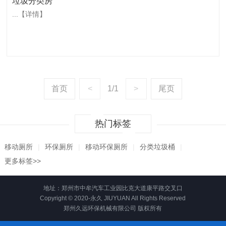
垃圾分类房
...
【详情】
首页
<
1/1
>
尾页
热门标签
移动厕所
|
环保厕所
|
移动环保厕所
|
分类垃圾桶
|
更多标签>>
地址：郑州市中牟汽车工业园比克大道康平路交叉口
Copyright © 2020-永久 JIUYUAN All Rights Reserved
郑州久远环保机械有限公司 版权所有