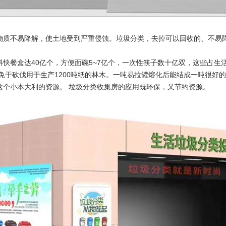
物质不易降解，使土地受到严重侵蚀。垃圾分类，去掉可以回收的、不易降
快餐盒达40亿个，方便面碗5~7亿个，一次性筷子数十亿双，这些占生活垃
可免于砍伐用于生产1200吨纸的林木。一吨易拉罐熔化后能结成一吨很好的
这个小本大利的资源。 垃圾分类收集房的应用既环保，又节约资源。