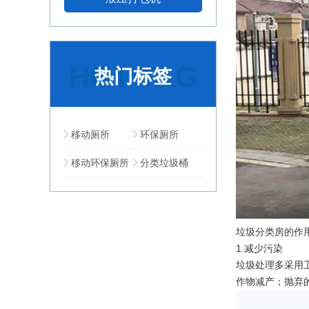
HOT TAG
热门标签
移动厕所
环保厕所
移动环保厕所
分类垃圾桶
垃圾分类房的作
1.减少污染
垃圾处理多采用
作物减产；抛弃