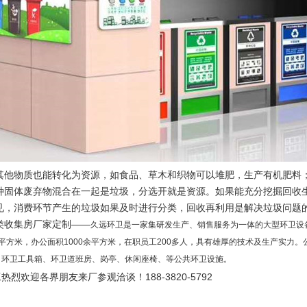
其他物质也能转化为资源，如食品、草木和织物可以堆肥，生产有机肥料
种固体废弃物混合在一起是垃圾，分选开就是资源。如果能充分挖掘回收生
见，消费环节产生的垃圾如果及时进行分类，回收再利用是解决垃圾问题
收集房厂家定制——
久远环卫是一家集研发生产、销售服务为一体的大型环卫设备
平方米，办公面积1000余平方米，在职员工200多人，具有雄厚的技术及生产实力。
、环卫工具箱、环卫道班房、岗亭、休闲座椅、等公共环卫设施。
欢迎各界朋友来厂参观洽谈！188-3820-5792