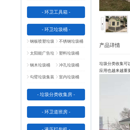
动公厕
所
- 环卫工具箱 -
- 环卫垃圾桶 -
钢板喷塑垃圾
不锈钢垃圾桶
产品详情
桶
太阳能广告垃
塑料垃圾桶
垃圾分类收集可
圾箱
钢木垃圾桶
冲孔垃圾桶
应用也越来越重
勾臂垃圾集装
室内垃圾桶
箱
- 垃圾分类收集房 -
- 环卫道班房 -
- 液压打包机 -