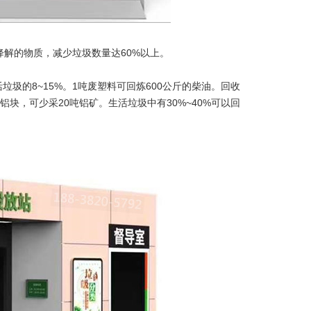
解的物质，减少垃圾数量达60%以上。
圾的8~15%。1吨废塑料可回炼600公斤的柴油。回收
铝块，可少采20吨铝矿。生活垃圾中有30%~40%可以回