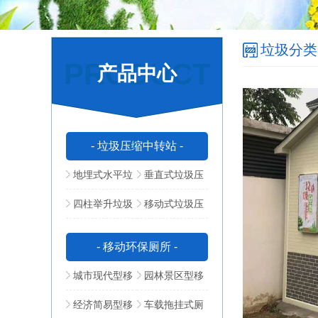
垃圾分类
PRODUCT
产品中心
- 垃圾压缩中转站 -
地埋式水平垃
垂直式垃圾压
圾压缩站
缩中转站
四柱举升垃圾
移动式垃圾压
压缩站
缩站
- 移动环保厕所 -
城市现代型移
园林景区型移
动公厕
动公厕
经济简易型移
车载拖挂式厕