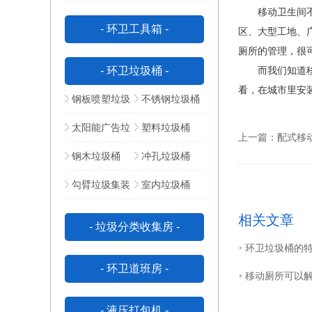
移动卫生间不受
动公厕
所
- 环卫工具箱 -
区、大型工地、
厕所的管理，很
- 环卫垃圾桶 -
而我们知道移动
看，在城市里安
钢板喷塑垃圾
不锈钢垃圾桶
桶
太阳能广告垃
塑料垃圾桶
上一篇：
配式移
圾箱
钢木垃圾桶
冲孔垃圾桶
勾臂垃圾集装
室内垃圾桶
箱
相关文章
- 垃圾分类收集房 -
环卫垃圾桶的
- 环卫道班房 -
移动厕所可以
- 液压打包机 -