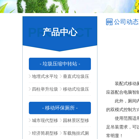
公司动态
PRODUCT
产品中心
- 垃圾压缩中转站 -
地埋式水平垃
垂直式垃圾压
装配式移动厕所
圾压缩站
缩中转站
四柱举升垃圾
移动式垃圾压
应器配合电脑智
此外，厕间内设
压缩站
缩站
- 移动环保厕所 -
的双模式控制方
使用范围适用于
城市现代型移
园林景区型移
足吊装需求，可
动公厕
动公厕
经济简易型移
车载拖挂式厕
常明显！