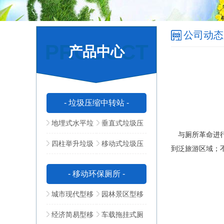
公司动态
PRODUCT
产品中心
- 垃圾压缩中转站 -
地埋式水平垃
垂直式垃圾压
与厕所革命进行
圾压缩站
缩中转站
四柱举升垃圾
移动式垃圾压
到泛旅游区域；
压缩站
缩站
- 移动环保厕所 -
城市现代型移
园林景区型移
动公厕
动公厕
经济简易型移
车载拖挂式厕