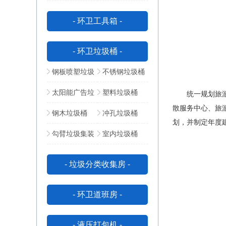
动公厕
所
- 环卫工具箱 -
- 环卫垃圾桶 -
钢板喷塑垃圾
不锈钢垃圾桶
桶
太阳能广告垃
塑料垃圾桶
统一规划旅游接
散服务中心、旅
圾箱
钢木垃圾桶
冲孔垃圾桶
划，并制定年度
勾臂垃圾集装
室内垃圾桶
箱
- 垃圾分类收集房 -
- 环卫道班房 -
- 液压打包机 -